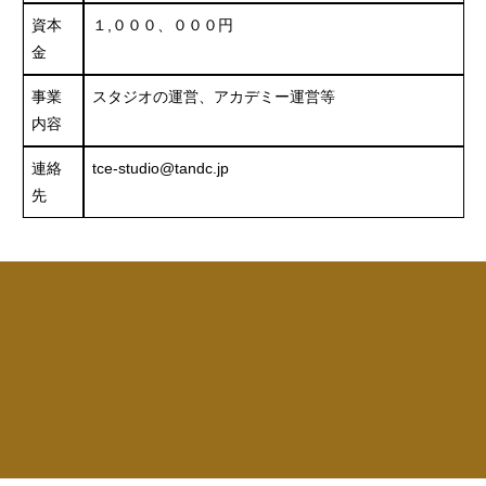
資本
１,０００、０００円
金
事業
スタジオの運営、アカデミー運営等
内容
連絡
tce-studio@tandc.jp
先