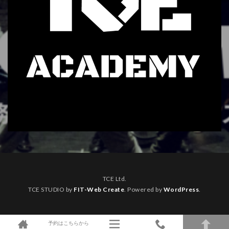
TCE Ltd.
TCE STUDIO by
FIT-Web Create
. Powered by
WordPress
.
予約はこちらから